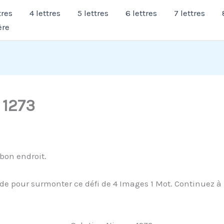
tres
4 lettres
5 lettres
6 lettres
7 lettres
ère
 1273
bon endroit.
de pour surmonter ce défi de 4 Images 1 Mot. Continuez à l