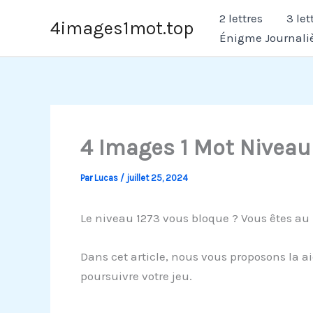
Aller
2 lettres
3 let
4images1mot.top
au
Énigme Journali
contenu
4 Images 1 Mot Niveau
Par
Lucas
/
juillet 25, 2024
Le niveau 1273 vous bloque ? Vous êtes au 
Dans cet article, nous vous proposons la ai
poursuivre votre jeu.