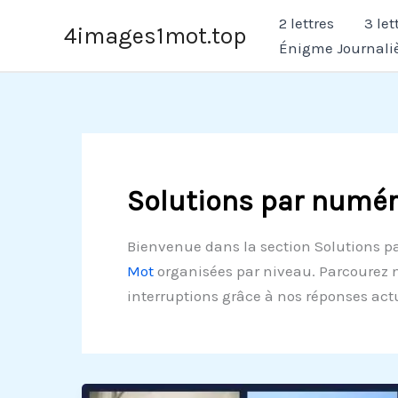
Aller
2 lettres
3 let
4images1mot.top
au
Énigme Journali
contenu
Solutions par numér
Bienvenue dans la section Solutions p
Mot
organisées par niveau. Parcourez n
interruptions grâce à nos réponses actu