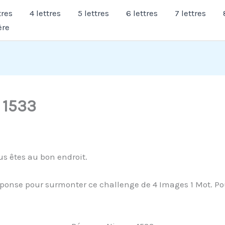
tres
4 lettres
5 lettres
6 lettres
7 lettres
ère
 1533
s êtes au bon endroit.
éponse pour surmonter ce challenge de 4 Images 1 Mot. Pou