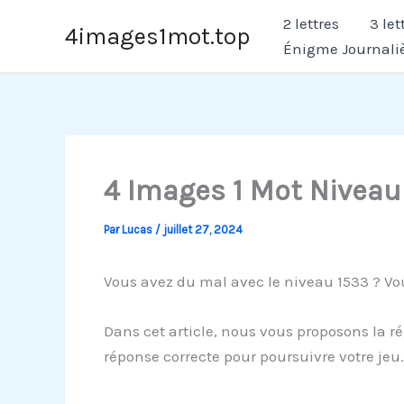
Aller
2 lettres
3 let
4images1mot.top
au
Énigme Journali
contenu
4 Images 1 Mot Niveau
Par
Lucas
/
juillet 27, 2024
Vous avez du mal avec le niveau 1533 ? Vou
Dans cet article, nous vous proposons la r
réponse correcte pour poursuivre votre jeu.