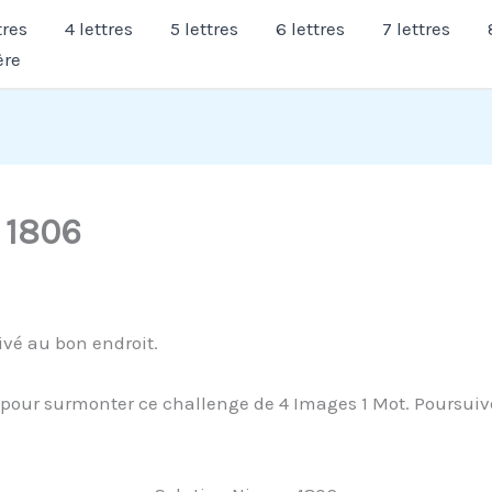
tres
4 lettres
5 lettres
6 lettres
7 lettres
ère
 1806
ivé au bon endroit.
pour surmonter ce challenge de 4 Images 1 Mot. Poursuivez