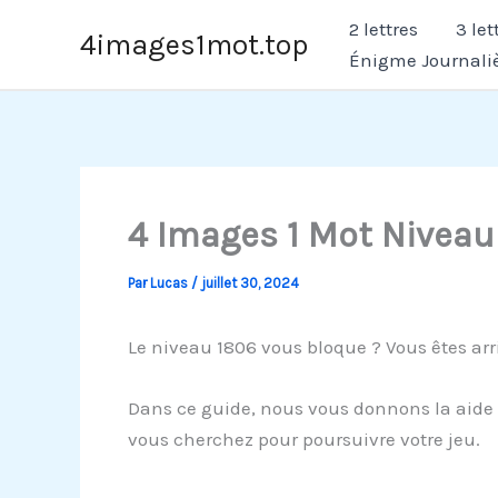
Aller
2 lettres
3 let
4images1mot.top
au
Énigme Journali
contenu
4 Images 1 Mot Niveau
Par
Lucas
/
juillet 30, 2024
Le niveau 1806 vous bloque ? Vous êtes arr
Dans ce guide, nous vous donnons la aide 
vous cherchez pour poursuivre votre jeu.