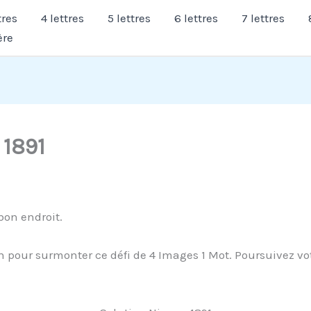
tres
4 lettres
5 lettres
6 lettres
7 lettres
ère
 1891
bon endroit.
 pour surmonter ce défi de 4 Images 1 Mot. Poursuivez vot