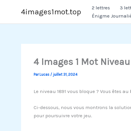
Aller
2 lettres
3 let
4images1mot.top
au
Énigme Journali
contenu
4 Images 1 Mot Niveau
Par
Lucas
/
juillet 31, 2024
Le niveau 1891 vous bloque ? Vous êtes au 
Ci-dessous, nous vous montrons la solution
pour poursuivre votre jeu.