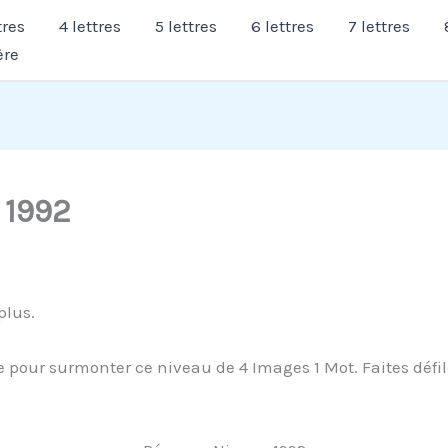
tres
4 lettres
5 lettres
6 lettres
7 lettres
ère
 1992
plus.
pour surmonter ce niveau de 4 Images 1 Mot. Faites défiler