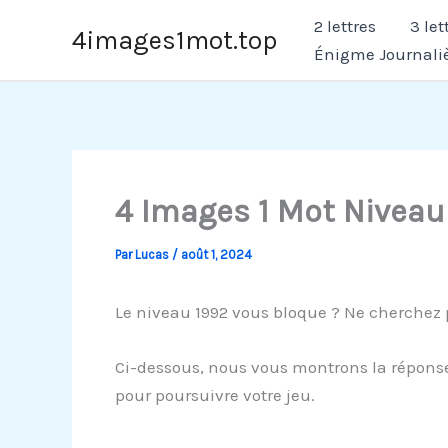
Aller
2 lettres
3 let
4images1mot.top
au
Énigme Journali
contenu
4 Images 1 Mot Niveau
Par
Lucas
/
août 1, 2024
Le niveau 1992 vous bloque ? Ne cherchez 
Ci-dessous, nous vous montrons la réponse 
pour poursuivre votre jeu.