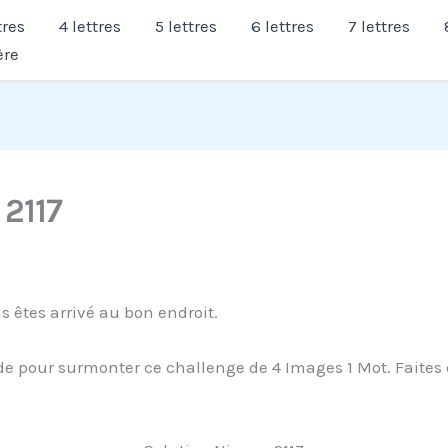
tres
4 lettres
5 lettres
6 lettres
7 lettres
ère
 2117
s êtes arrivé au bon endroit.
e pour surmonter ce challenge de 4 Images 1 Mot. Faites dé