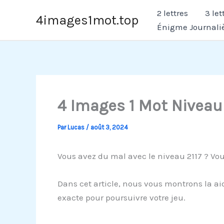
Aller
2 lettres
3 let
4images1mot.top
au
Énigme Journali
contenu
4 Images 1 Mot Niveau
Par
Lucas
/
août 3, 2024
Vous avez du mal avec le niveau 2117 ? Vou
Dans cet article, nous vous montrons la aid
exacte pour poursuivre votre jeu.