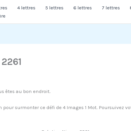
tres
4 lettres
5 lettres
6 lettres
7 lettres
ère
 2261
s êtes au bon endroit.
 pour surmonter ce défi de 4 Images 1 Mot. Poursuivez vot