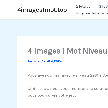
Aller
2 lettres
3 let
4images1mot.top
au
Énigme Journali
contenu
4 Images 1 Mot Niveau
Par
Lucas
/
août 4, 2024
Vous avez du mal avec le niveau 2261 ? Vou
Ci-dessous, nous vous montrons la solution
pour poursuivre votre jeu.