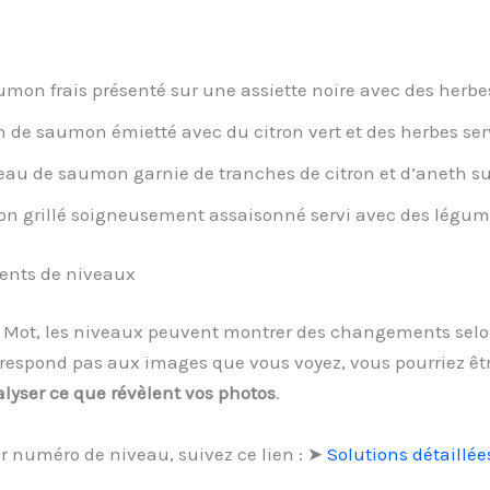
umon frais présenté sur une assiette noire avec des herbes
de saumon émietté avec du citron vert et des herbes servi
au de saumon garnie de tranches de citron et d’aneth su
n grillé soigneusement assaisonné servi avec des légumes
ments de niveaux
 1 Mot, les niveaux peuvent montrer des changements selon
respond pas aux images que vous voyez, vous pourriez êtr
lyser ce que révèlent vos photos
.
r numéro de niveau, suivez ce lien : ➤
Solutions détaillée