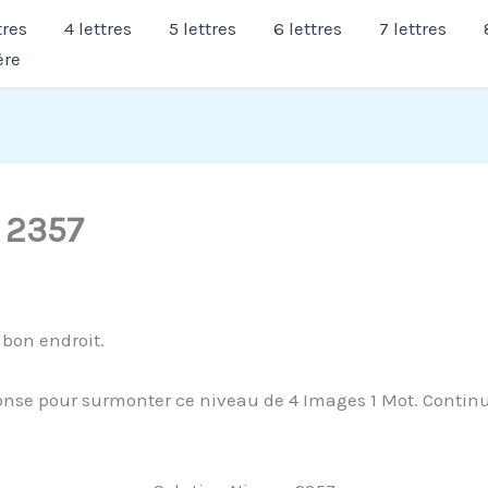
tres
4 lettres
5 lettres
6 lettres
7 lettres
ère
 2357
 bon endroit.
nse pour surmonter ce niveau de 4 Images 1 Mot. Continuez