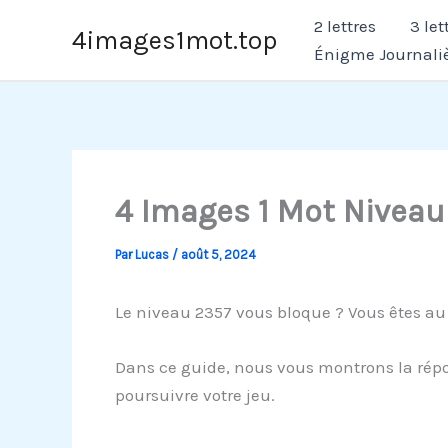
Aller
2 lettres
3 let
4images1mot.top
au
Énigme Journali
contenu
4 Images 1 Mot Niveau
Par
Lucas
/
août 5, 2024
Le niveau 2357 vous bloque ? Vous êtes au
Dans ce guide, nous vous montrons la répo
poursuivre votre jeu.