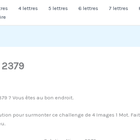
tres
4 lettres
5 lettres
6 lettres
7 lettres
ère
 2379
79 ? Vous êtes au bon endroit.
tion pour surmonter ce challenge de 4 Images 1 Mot. Faites
eu.