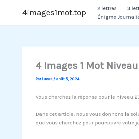
Aller
2 lettres
3 let
4images1mot.top
au
Énigme Journali
contenu
4 Images 1 Mot Niveau
Par
Lucas
/
août 5, 2024
Vous cherchez la réponse pour le niveau 23
Dans cet article, nous vous donnons la solu
que vous cherchez pour poursuivre votre j