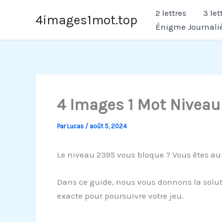
Aller
2 lettres
3 let
4images1mot.top
au
Énigme Journali
contenu
4 Images 1 Mot Niveau
Par
Lucas
/
août 5, 2024
Le niveau 2395 vous bloque ? Vous êtes au
Dans ce guide, nous vous donnons la soluti
exacte pour poursuivre votre jeu.