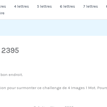
tres
4 lettres
5 lettres
6 lettres
7 lettres
ère
 2395
 bon endroit.
on pour surmonter ce challenge de 4 Images 1 Mot. Poursui