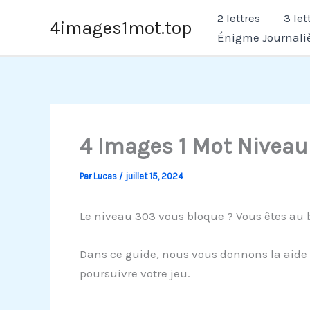
Aller
2 lettres
3 let
4images1mot.top
au
Énigme Journali
contenu
4 Images 1 Mot Niveau
Par
Lucas
/
juillet 15, 2024
Le niveau 303 vous bloque ? Vous êtes au 
Dans ce guide, nous vous donnons la aide p
poursuivre votre jeu.