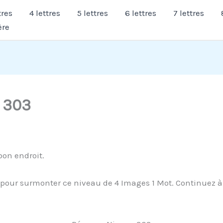
tres
4 lettres
5 lettres
6 lettres
7 lettres
ère
 303
bon endroit.
our surmonter ce niveau de 4 Images 1 Mot. Continuez à li