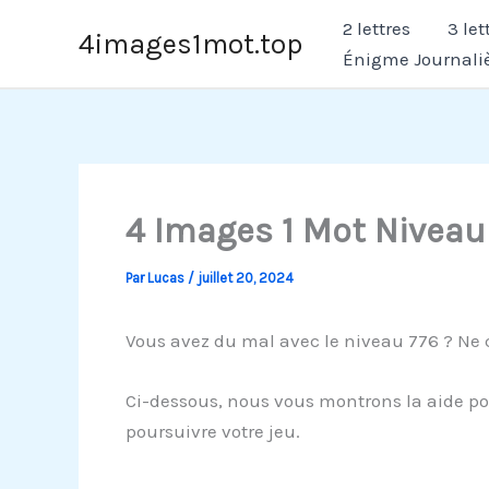
Aller
2 lettres
3 let
4images1mot.top
au
Énigme Journali
contenu
4 Images 1 Mot Niveau
Par
Lucas
/
juillet 20, 2024
Vous avez du mal avec le niveau 776 ? Ne 
Ci-dessous, nous vous montrons la aide pou
poursuivre votre jeu.