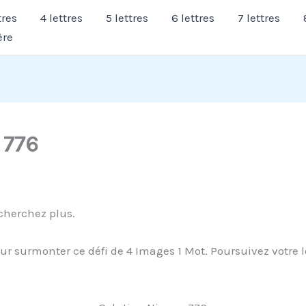
tres
4 lettres
5 lettres
6 lettres
7 lettres
ère
 776
cherchez plus.
r surmonter ce défi de 4 Images 1 Mot. Poursuivez votre le