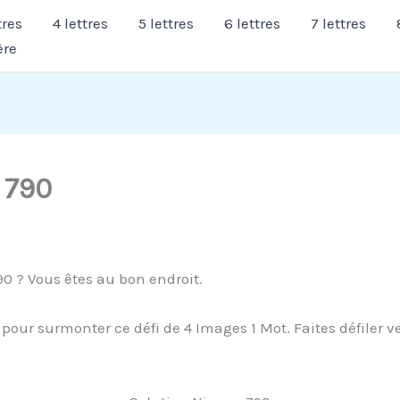
tres
4 lettres
5 lettres
6 lettres
7 lettres
ère
 790
0 ? Vous êtes au bon endroit.
our surmonter ce défi de 4 Images 1 Mot. Faites défiler ve