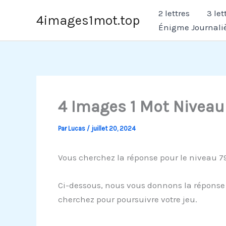
Aller
2 lettres
3 let
4images1mot.top
au
Énigme Journali
contenu
4 Images 1 Mot Niveau
Par
Lucas
/
juillet 20, 2024
Vous cherchez la réponse pour le niveau 79
Ci-dessous, nous vous donnons la réponse p
cherchez pour poursuivre votre jeu.