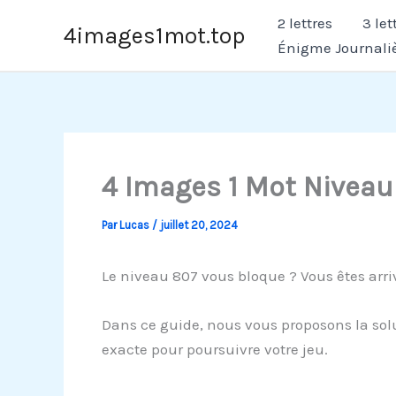
Aller
2 lettres
3 let
4images1mot.top
au
Énigme Journali
contenu
4 Images 1 Mot Niveau
Par
Lucas
/
juillet 20, 2024
Le niveau 807 vous bloque ? Vous êtes arri
Dans ce guide, nous vous proposons la solu
exacte pour poursuivre votre jeu.