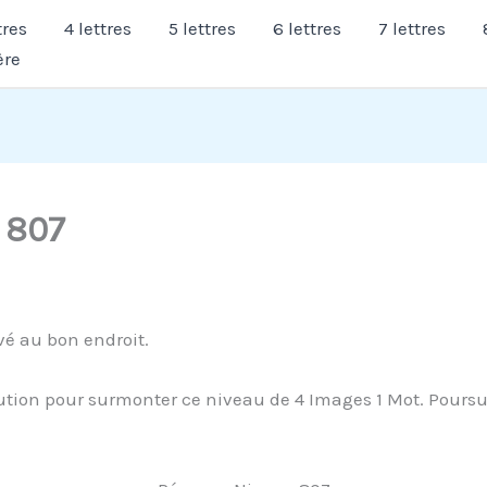
tres
4 lettres
5 lettres
6 lettres
7 lettres
ère
 807
vé au bon endroit.
tion pour surmonter ce niveau de 4 Images 1 Mot. Poursuiv