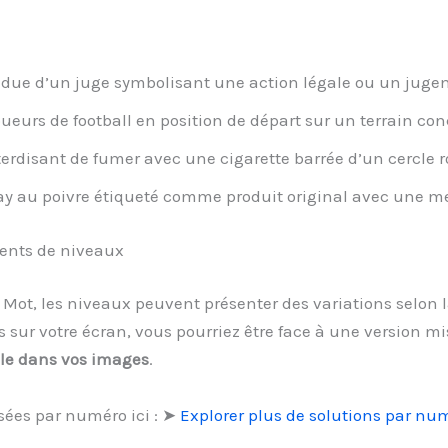
ue d’un juge symbolisant une action légale ou un juge
eurs de football en position de départ sur un terrain conc
rdisant de fumer avec une cigarette barrée d’un cercle r
ay au poivre étiqueté comme produit original avec une m
ments de niveaux
1 Mot, les niveaux peuvent présenter des variations selon 
ur votre écran, vous pourriez être face à une version mis
ible dans vos images
.
sées par numéro ici : ➤
Explorer plus de solutions par nu