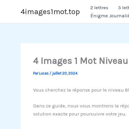
Aller
2 lettres
3 let
4images1mot.top
au
Énigme Journali
contenu
4 Images 1 Mot Niveau
Par
Lucas
/
juillet 20, 2024
Vous cherchez la réponse pour le niveau 81
Dans ce guide, nous vous montrons la répo
solution exacte pour poursuivre votre jeu.