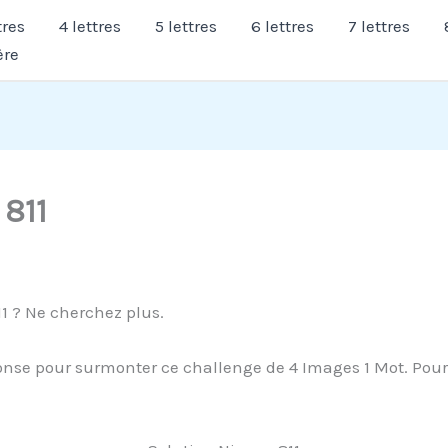
tres
4 lettres
5 lettres
6 lettres
7 lettres
ère
 811
1 ? Ne cherchez plus.
nse pour surmonter ce challenge de 4 Images 1 Mot. Pours