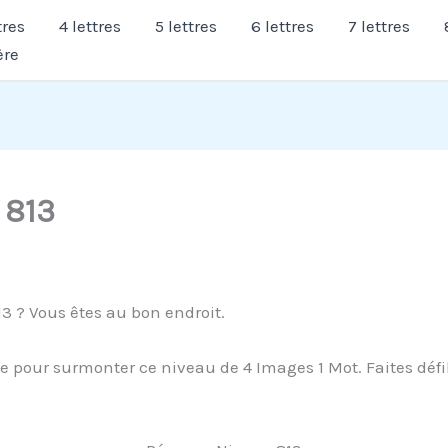
tres
4 lettres
5 lettres
6 lettres
7 lettres
ère
 813
3 ? Vous êtes au bon endroit.
 pour surmonter ce niveau de 4 Images 1 Mot. Faites défil