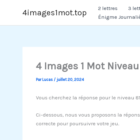
Aller
2 lettres
3 let
4images1mot.top
au
Énigme Journali
contenu
4 Images 1 Mot Niveau
Par
Lucas
/
juillet 20, 2024
Vous cherchez la réponse pour le niveau 81
Ci-dessous, nous vous proposons la réponse
correcte pour poursuivre votre jeu.