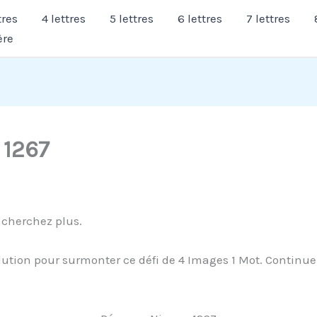
tres
4 lettres
5 lettres
6 lettres
7 lettres
ère
 1267
 cherchez plus.
ution pour surmonter ce défi de 4 Images 1 Mot. Continuez 