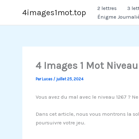
Aller
2 lettres
3 let
4images1mot.top
au
Énigme Journali
contenu
4 Images 1 Mot Niveau
Par
Lucas
/
juillet 25, 2024
Vous avez du mal avec le niveau 1267 ? Ne
Dans cet article, nous vous montrons la sol
poursuivre votre jeu.