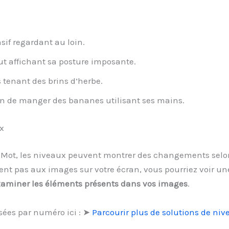
sif regardant au loin.
ut affichant sa posture imposante.
s tenant des brins d’herbe.
in de manger des bananes utilisant ses mains.
x
 1 Mot, les niveaux peuvent montrer des changements selon
nt pas aux images sur votre écran, vous pourriez voir un
xaminer les éléments présents dans vos images
.
sées par numéro ici : ➤
Parcourir plus de solutions de niv