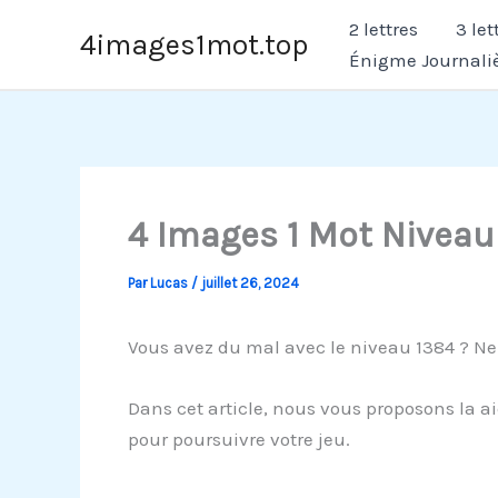
Aller
2 lettres
3 let
4images1mot.top
au
Énigme Journali
contenu
4 Images 1 Mot Niveau
Par
Lucas
/
juillet 26, 2024
Vous avez du mal avec le niveau 1384 ? Ne
Dans cet article, nous vous proposons la ai
pour poursuivre votre jeu.