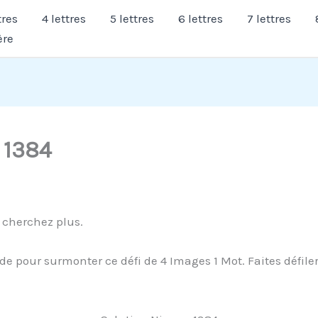
tres
4 lettres
5 lettres
6 lettres
7 lettres
ère
 1384
 cherchez plus.
de pour surmonter ce défi de 4 Images 1 Mot. Faites défiler